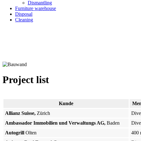
Dismantling
Furniture warehouse
Disposal
Cleaning
Project list
Kunde
Men
Allianz Suisse,
Zürich
Dive
Ambassador Immobilien und Verwaltungs AG,
Baden
Dive
Autogrill
Olten
400