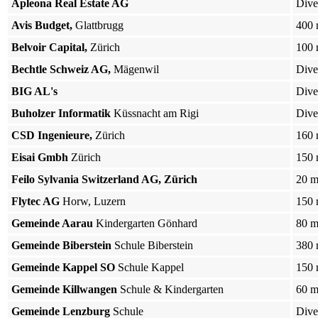
Apleona Real Estate AG
Dive
Avis Budget,
Glattbrugg
400
Belvoir Capital,
Zürich
100
Bechtle Schweiz AG,
Mägenwil
Dive
BIG AL's
Dive
Buholzer Informatik
Küssnacht am Rigi
Dive
CSD Ingenieure,
Zürich
160
Eisai Gmbh
Zürich
150
Feilo Sylvania Switzerland AG, Zürich
20 
Flytec AG
Horw, Luzern
150
Gemeinde Aarau
Kindergarten Gönhard
80 
Gemeinde Biberstein
Schule Biberstein
380
Gemeinde Kappel SO
Schule Kappel
150
Gemeinde Killwangen
Schule & Kindergarten
60 
Gemeinde Lenzburg
Schule
Dive