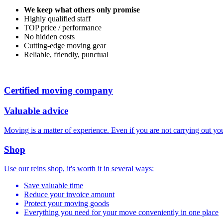
We keep what others only promise
Highly qualified staff
TOP price / performance
No hidden costs
Cutting-edge moving gear
Reliable, friendly, punctual
Certified moving company
Valuable advice
Moving is a matter of experience. Even if you are not carrying out 
Shop
Use our reins shop, it's worth it in several ways:
Save valuable time
Reduce your invoice amount
Protect your moving goods
Everything you need for your move conveniently in one place