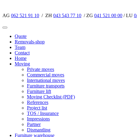
AG
062 521 91 10
/ ZH
043 543 77 10
/ ZG
041 521 00 00
/ LU
0
Quote
Removals-shop
Team
Contact
Home
Moving
Private moves
Commercial moves
International moves
Furniture transports
Furniture lift
Moving Checklist (PDF)
References
Project list
TOS / Insurance
Impressions
Partner
Dismantling
Furniture warehouse