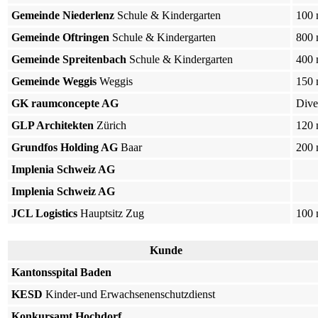
Gemeinde Niederlenz
Schule & Kindergarten
100
Gemeinde Oftringen
Schule & Kindergarten
800
Gemeinde Spreitenbach
Schule & Kindergarten
400
Gemeinde Weggis
Weggis
150
GK raumconcepte AG
Dive
GLP Architekten
Zürich
120
Grundfos Holding AG
Baar
200
Implenia Schweiz AG
Implenia Schweiz AG
JCL Logistics
Hauptsitz Zug
100
Kunde
Kantonsspital Baden
KESD
Kinder-und Erwachsenenschutzdienst
Konkursamt Hochdorf