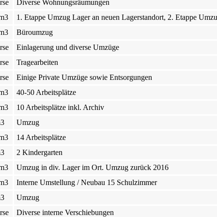
rse
Diverse Wohnungsräumungen
 m3
1. Etappe Umzug Lager an neuen Lagerstandort, 2. Etappe Umzu
 m3
Büroumzug
rse
Einlagerung und diverse Umzüge
rse
Tragearbeiten
rse
Einige Private Umzüge sowie Entsorgungen
 m3
40-50 Arbeitsplätze
 m3
10 Arbeitsplätze inkl. Archiv
m3
Umzug
 m3
14 Arbeitsplätze
m3
2 Kindergarten
 m3
Umzug in div. Lager im Ort. Umzug zurück 2016
 m3
Interne Umstellung / Neubau 15 Schulzimmer
m3
Umzug
rse
Diverse interne Verschiebungen