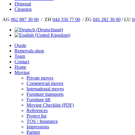
Disposal
Cleaning
AG
062 887 30 00
/ ZH
044 350 77 00
/ ZG
041 282 30 00
/ LU
0
Quote
Removals-shop
Team
Contact
Home
Moving
Private moves
Commercial moves
International moves
Furniture transports
Furniture lift
Moving Checklist (PDF)
References
Project list
TOS / Insurance
Impressions
Partner