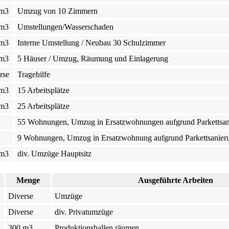
 m3
Umzug von 10 Zimmern
 m3
Umstellungen/Wasserschaden
 m3
Interne Umstellung / Neubau 30 Schulzimmer
 m3
5 Häuser / Umzug, Räumung und Einlagerung
rse
Tragehilfe
 m3
15 Arbeitsplätze
 m3
25 Arbeitsplätze
55 Wohnungen, Umzug in Ersatzwohnungen aufgrund Parkettsan
9 Wohnungen, Umzug in Ersatzwohnung aufgrund Parkettsanier
 m3
div. Umzüge Hauptsitz
Menge
Ausgeführte Arbeiten
Diverse
Umzüge
Diverse
div. Privatumzüge
300 m3
Produktionshallen räumen