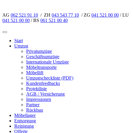
AG
062 521 91 10
/ ZH
043 543 77 10
/ ZG
041 521 00 00
/ LU
041 521 00 00
/ BS
061 521 00 40
Start
Umzug
Privatumzüge
Geschäftsumzüge
Internationale Umzüge
Möbeltransporte
Möbellift
Umzugscheckliste (PDF)
Kundenfeedbacks
Projektliste
AGB / Versicherung
Impressionen
Partner
Rückbau
Möbellager
Entsorgung
Reinigung
Offerte