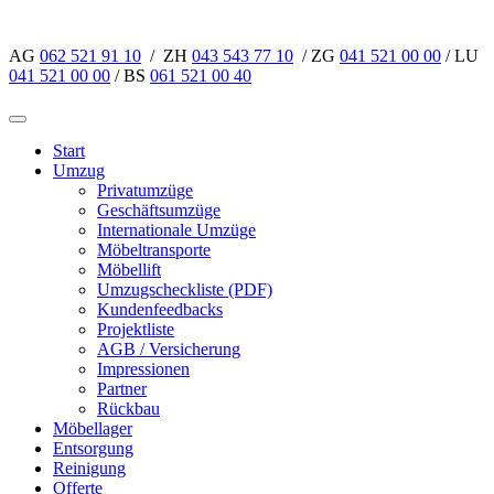
AG
062 521 91 10
/ ZH
043 543 77 10
/ ZG
041 521 00 00
/ LU
041 521 00 00
/ BS
061 521 00 40
Start
Umzug
Privatumzüge
Geschäftsumzüge
Internationale Umzüge
Möbeltransporte
Möbellift
Umzugscheckliste (PDF)
Kundenfeedbacks
Projektliste
AGB / Versicherung
Impressionen
Partner
Rückbau
Möbellager
Entsorgung
Reinigung
Offerte