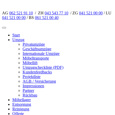
AG
062 521 91 10
/ ZH
043 543 77 10
/ ZG
041 521 00 00
/ LU
041 521 00 00
/ BS
061 521 00 40
Start
Umzug
Privatumzüge
Geschäftsumzüge
Internationale Umzüge
Möbeltransporte
Möbellift
Umzugscheckliste (PDF)
Kundenfeedbacks
Projektliste
AGB / Versicherung
Impressionen
Partner
Rückbau
Möbellager
Entsorgung
Reinigung
Offerte