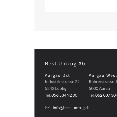
Best Umzug AG
Aargau Ost
Aargau Wes
Industriestrasse 22
Rohrerstrasse 
5242 Lupfig
5000 Aarau
Tel.
056 534 92 00
Tel.
062 887 30
info@best-umzug.ch