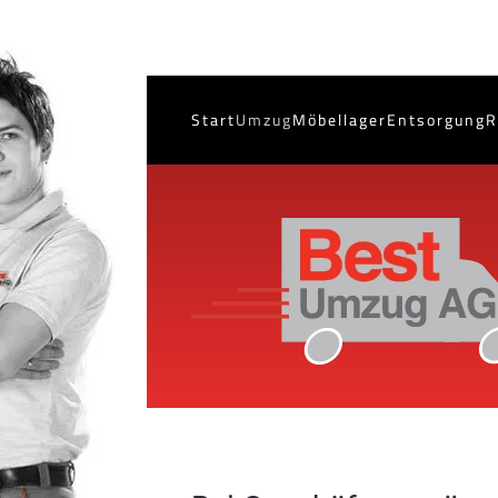
Start
Umzug
Möbellager
Entsorgung
R