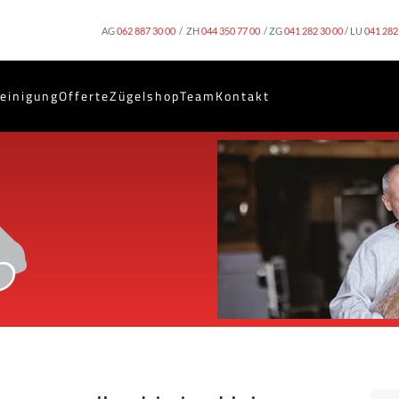
AG
062 887 30 00
/ ZH
044 350 77 00
/ ZG
041 282 30 00
/ LU
041 282
einigung
Offerte
Zügelshop
Team
Kontakt