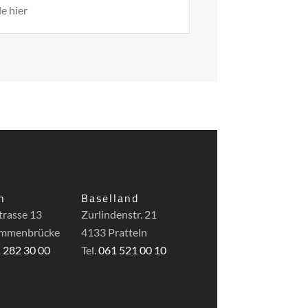
le
hier
n
Baselland
trasse 13
Zurlindenstr. 21
Emmenbrücke
4133 Pratteln
 282 30 00
Tel.
061 521 00 10