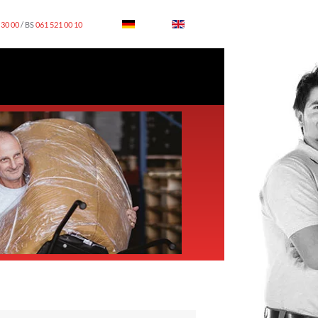
 30 00
/ BS
061 521 00 10