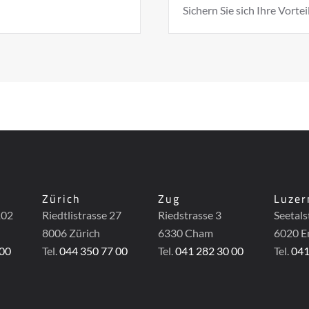
Sichern Sie sich Ihre Vortei
t
Zürich
Zug
Luzer
102
Riedtlistrasse 27
Riedstrasse 3
Seetals
8006 Zürich
6330 Cham
6020 
 00
Tel.
044 350 77 00
Tel.
041 282 30 00
Tel.
041