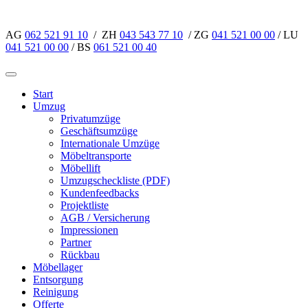
AG
062 521 91 10
/ ZH
043 543 77 10
/ ZG
041 521 00 00
/ LU
041 521 00 00
/ BS
061 521 00 40
Start
Umzug
Privatumzüge
Geschäftsumzüge
Internationale Umzüge
Möbeltransporte
Möbellift
Umzugscheckliste (PDF)
Kundenfeedbacks
Projektliste
AGB / Versicherung
Impressionen
Partner
Rückbau
Möbellager
Entsorgung
Reinigung
Offerte